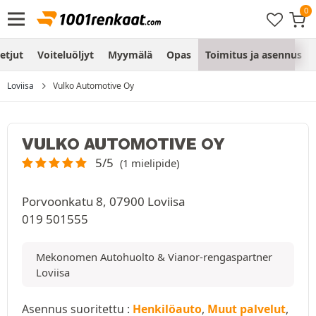
etjut
Voiteluöljyt
Myymälä
Opas
Toimitus ja asennus
Loviisa
Vulko Automotive Oy
VULKO AUTOMOTIVE OY
5/5
(1 mielipide)
Porvoonkatu 8, 07900 Loviisa
019 501555
Mekonomen Autohuolto & Vianor-rengaspartner
Loviisa
Asennus suoritettu :
Henkilöauto
,
Muut palvelut
,