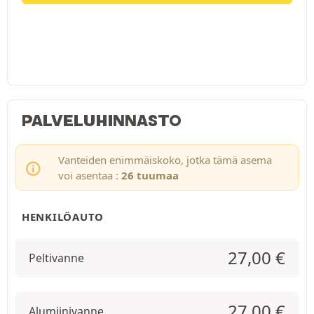
PALVELUHINNASTO
Vanteiden enimmäiskoko, jotka tämä asema
voi asentaa :
26 tuumaa
HENKILÖAUTO
27,00
€
Peltivanne
27,00
€
Alumiinivanne