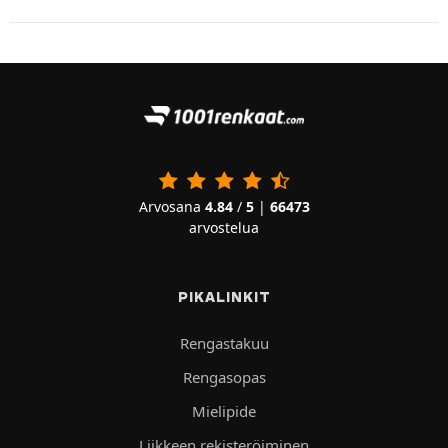
Arvosana
4.84
/
5
|
66473
arvostelua
PIKALINKIT
Rengastakuu
Rengasopas
Mielipide
Liikkeen rekisteröiminen