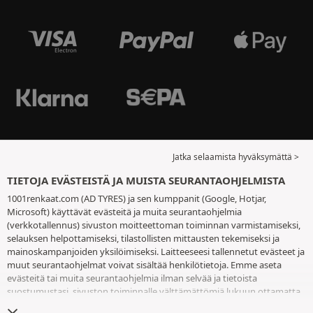
Jatka selaamista hyväksymättä >
TIETOJA EVÄSTEISTÄ JA MUISTA SEURANTAOHJELMISTA
1001renkaat.com (AD TYRES) ja sen kumppanit (Google, Hotjar,
Microsoft) käyttävät evästeitä ja muita seurantaohjelmia
(verkkotallennus) sivuston moitteettoman toiminnan varmistamiseksi,
selauksen helpottamiseksi, tilastollisten mittausten tekemiseksi ja
mainoskampanjoiden yksilöimiseksi. Laitteeseesi tallennetut evästeet ja
muut seurantaohjelmat voivat sisältää henkilötietoja. Emme aseta
evästeitä tai muita seurantaohjelmia ilman selvää ja tietoista
suostumustasi, sivuston toiminnalle välttämättömiä lukuun ottamatta.
Säilytämme valintaasi 6 kuukautta. Voit peruuttaa suostumuksesi