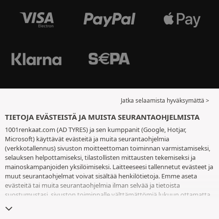
Jatka selaamista hyväksymättä >
TIETOJA EVÄSTEISTÄ JA MUISTA SEURANTAOHJELMISTA
1001renkaat.com (AD TYRES) ja sen kumppanit (Google, Hotjar,
Microsoft) käyttävät evästeitä ja muita seurantaohjelmia
(verkkotallennus) sivuston moitteettoman toiminnan varmistamiseksi,
selauksen helpottamiseksi, tilastollisten mittausten tekemiseksi ja
mainoskampanjoiden yksilöimiseksi. Laitteeseesi tallennetut evästeet ja
muut seurantaohjelmat voivat sisältää henkilötietoja. Emme aseta
evästeitä tai muita seurantaohjelmia ilman selvää ja tietoista
suostumustasi, sivuston toiminnalle välttämättömiä lukuun ottamatta.
Säilytämme valintaasi 6 kuukautta. Voit peruuttaa suostumuksesi
milloin tahansa
eväste- ja seurantaohjelmasivulla
. Voit jatkaa selausta