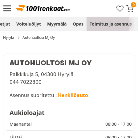
etjut
Voiteluöljyt
Myymälä
Opas
Toimitus ja asennus
Hyrylä
Autohuoltosi MJ Oy
AUTOHUOLTOSI MJ OY
Palkkikuja 5, 04300 Hyrylä
044 7022800
Asennus suoritettu :
Henkilöauto
Aukioloajat
Maanantai
08:00 -
17:00
Tiistai
08:00 -
17:00