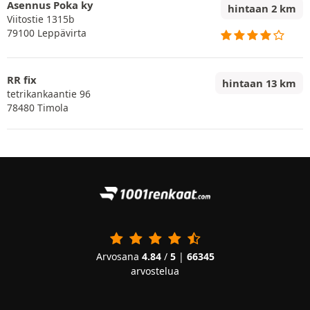
Asennus Poka ky
hintaan 2 km
Viitostie 1315b
79100 Leppävirta
RR fix
hintaan 13 km
tetrikankaantie 96
78480 Timola
Arvosana
4.84
/
5
|
66345
arvostelua