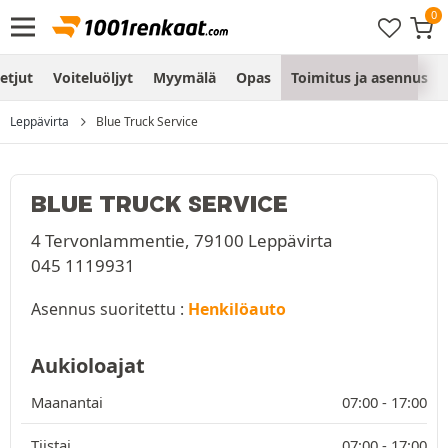
etjut
Voiteluöljyt
Myymälä
Opas
Toimitus ja asennus
Leppävirta
Blue Truck Service
BLUE TRUCK SERVICE
4 Tervonlammentie, 79100 Leppävirta
045 1119931
Asennus suoritettu :
Henkilöauto
Aukioloajat
Maanantai
07:00 -
17:00
Tiistai
07:00 -
17:00